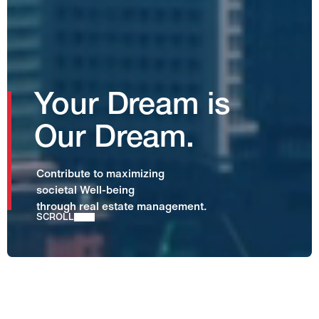
Y
o
u
r
D
r
e
a
m
i
s
O
u
r
D
r
e
a
m
.
C
o
n
t
r
i
b
u
t
e
t
o
m
a
x
i
m
i
z
i
n
g
s
o
c
i
e
t
a
l
W
e
l
l
-
b
e
i
n
g
t
h
r
o
u
g
h
r
e
a
l
e
s
t
a
t
e
m
a
n
a
g
e
m
e
n
t
.
SCROLL